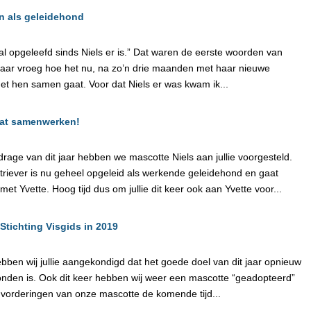
n als geleidehond
l opgeleefd sinds Niels er is.” Dat waren de eerste woorden van
 haar vroeg hoe het nu, na zo’n drie maanden met haar nieuwe
et hen samen gaat. Voor dat Niels er was kwam ik...
aat samenwerken!
jdrage van dit jaar hebben we mascotte Niels aan jullie voorgesteld.
triever is nu geheel opgeleid als werkende geleidehond en gaat
t Yvette. Hoog tijd dus om jullie dit keer ook aan Yvette voor...
Stichting Visgids in 2019
bben wij jullie aangekondigd dat het goede doel van dit jaar opnieuw
den is. Ook dit keer hebben wij weer een mascotte “geadopteerd”
vorderingen van onze mascotte de komende tijd...