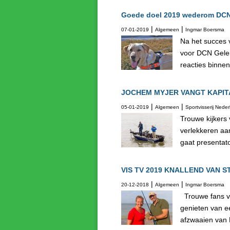
Goede doel 2019 wederom DC
|
|
07-01-2019
Algemeen
Ingmar Boersma
Na het succes v
voor DCN Gelei
reacties binnen
JOCHEM MYJER VANGT KAPITA
|
|
05-01-2019
Algemeen
Sportvisserij Nede
Trouwe kijkers
verlekkeren aa
gaat presentato
VIS TV 2019 KNALLEND VAN 
|
|
20-12-2018
Algemeen
Ingmar Boersma
Trouwe fans v
genieten van e
afzwaaien van E