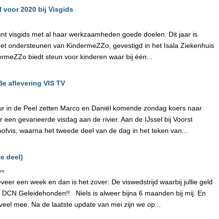
 voor 2020 bij Visgids
eunt visgids met al haar werkzaamheden goede doelen. Dit jaar is
et ondersteunen van KindermeZZo, gevestigd in het Isala Ziekenhuis
ermeZZo biedt steun voor kinderen waar bij één...
8e aflevering VIS TV
r in de Peel zetten Marco en Daniël komende zondag koers naar
 een gevarieerde visdag aan de rivier. Aan de IJssel bij Voorst
oofvis, waarna het tweede deel van de dag in het teken van...
te deel)
en
er een week en dan is het zover: De viswedstrijd waarbij jullie geld
 DCN Geleidehonden!! Niels is alweer bijna 6 maanden bij mij. En
eel mee. Na de laatste update van mei zijn we op...