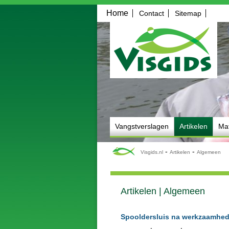
Home
Contact
Sitemap
Vangstverslagen
Artikelen
Mat
-
-
Visgids.nl
Artikelen
Algemeen
Artikelen | Algemeen
Spooldersluis na werkzaamhe