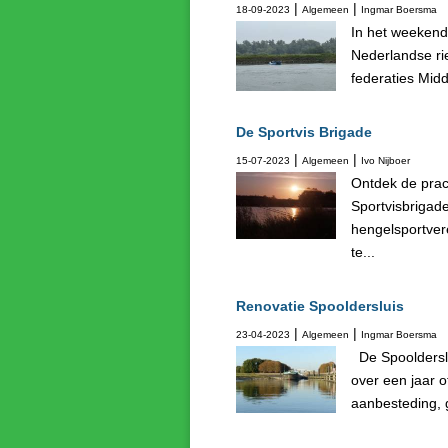
|
|
18-09-2023
Algemeen
Ingmar Boersma
In het weekend
Nederlandse ri
federaties Midd
De Sportvis Brigade
|
|
15-07-2023
Algemeen
Ivo Nijboer
Ontdek de prac
Sportvisbrigade
hengelsportver
te...
Renovatie Spooldersluis
|
|
23-04-2023
Algemeen
Ingmar Boersma
De Spoolderslui
over een jaar 
aanbesteding, 