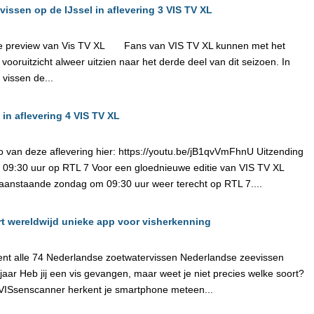
issen op de IJssel in aflevering 3 VIS TV XL
e preview van Vis TV XL Fans van VIS TV XL kunnen met het
vooruitzicht alweer uitzien naar het derde deel van dit seizoen. In
 vissen de...
 in aflevering 4 VIS TV XL
o van deze aflevering hier: https://youtu.be/jB1qvVmFhnU Uitzending
, 09:30 uur op RTL 7 Voor een gloednieuwe editie van VIS TV XL
 aanstaande zondag om 09:30 uur weer terecht op RTL 7....
rt wereldwijd unieke app voor visherkenning
kent alle 74 Nederlandse zoetwatervissen Nederlandse zeevissen
t jaar Heb jij een vis gevangen, maar weet je niet precies welke soort?
VISsenscanner herkent je smartphone meteen...