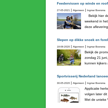
Feedervissen op winde en roofv
|
|
27-05-2021
Algemeen
Ingmar Boersma
Bekijk hier d
weekend in het 
deze aflevering
Slepen op dikke snoek en forel
|
|
18-06-2020
Algemeen
Ingmar Boersma
Bekijk de prom
zondag 21 juni
kunnen kijkers
Sportvisserij Nederland lancee
|
|
30-05-2020
Algemeen
Ingmar Boersma
Applicatie her
volgen later di
Met de unieke 