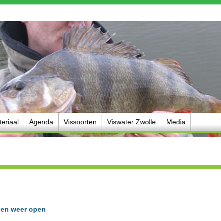
eriaal
Agenda
Vissoorten
Viswater Zwolle
Media
den weer open