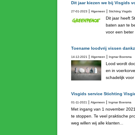
Dit jaar kiezen we bij Visgids
|
|
27-01-2023
Algemeen
Stichting Visgids
Dit jaar heeft 
baten aan te be
voor een beter
Toename loodvrij vissen dankzi
|
|
14-12-2021
Algemeen
Ingmar Boersma
Lood wordt door
en in voerkorve
schadelijk voor
Visgids service Stichting Visgi
|
|
01-11-2021
Algemeen
Ingmar Boersma
Met ingang van 1 november 2021 h
te stoppen. Te veel praktische pro
weg willen wij alle klanten...