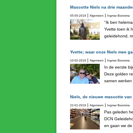
Mascotte Niels na drie maande
|
|
05-05-2019
Algemeen
Ingmar Boersma
“Ik ben helemaa
Yvette toen ik
geleidehond, m
Yvette; waar onze Niels mee g
|
|
10-02-2019
Algemeen
Ingmar Boersma
In de eerste bi
Deze golden re
samen werken me
Niels, de nieuwe mascotte van 
|
|
22-01-2019
Algemeen
Ingmar Boersma
Pas geleden he
DCN Geleidehon
en gaan we de 