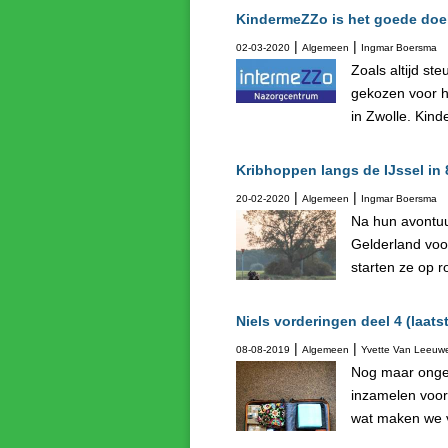
KindermeZZo is het goede doel
|
|
02-03-2020
Algemeen
Ingmar Boersma
Zoals altijd st
gekozen voor h
in Zwolle. Kind
Kribhoppen langs de IJssel in 
|
|
20-02-2020
Algemeen
Ingmar Boersma
Na hun avontuu
Gelderland voor
starten ze op r
Niels vorderingen deel 4 (laats
|
|
08-08-2019
Algemeen
Yvette Van Leeuw
Nog maar ongeve
inzamelen voor
wat maken we v