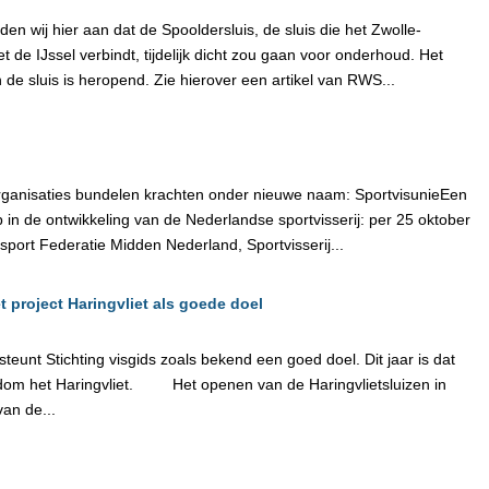
n wij hier aan dat de Spooldersluis, de sluis die het Zwolle-
t de IJssel verbindt, tijdelijk dicht zou gaan voor onderhoud. Het
n de sluis is heropend. Zie hierover een artikel van RWS...
rganisaties bundelen krachten onder nieuwe naam: SportvisunieEen
p in de ontwikkeling van de Nederlandse sportvisserij: per 25 oktober
port Federatie Midden Nederland, Sportvisserij...
t project Haringvliet als goede doel
teunt Stichting visgids zoals bekend een goed doel. Dit jaar is dat
ndom het Haringvliet. Het openen van de Haringvlietsluizen in
an de...
n