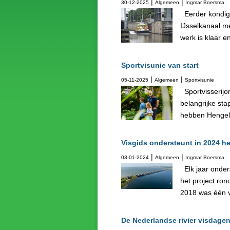
|
|
30-12-2025
Algemeen
Ingmar Boersma
Eerder kondigde
IJsselkanaal me
werk is klaar e
Sportvisunie van start
|
|
05-11-2025
Algemeen
Sportvisunie
Sportvisserijo
belangrijke sta
hebben Hengels
Visgids ondersteunt in 2024 he
|
|
03-01-2024
Algemeen
Ingmar Boersma
Elk jaar onders
het project ro
2018 was één v
De Nederlandse rivier visdage