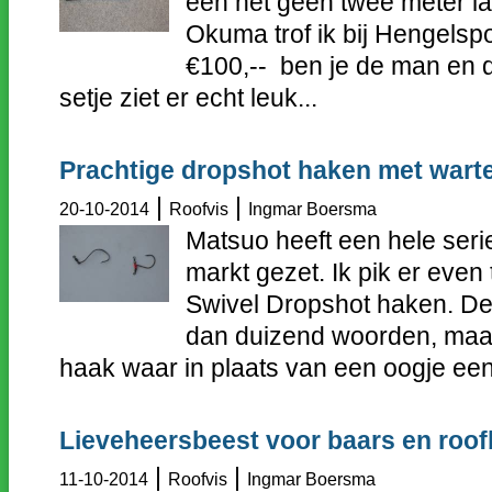
een net geen twee meter la
Okuma trof ik bij Hengelsp
€100,-- ben je de man en d
setje ziet er echt leuk...
Prachtige dropshot haken met warte
|
|
20-10-2014
Roofvis
Ingmar Boersma
Matsuo heeft een hele ser
markt gezet. Ik pik er even 
Swivel Dropshot haken. De
dan duizend woorden, maar
haak waar in plaats van een oogje een
Lieveheersbeest voor baars en roof
|
|
11-10-2014
Roofvis
Ingmar Boersma