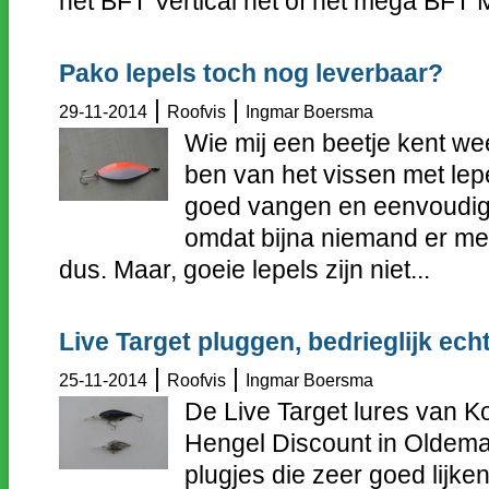
het BFT Vertical net of het mega BFT M
Pako lepels toch nog leverbaar?
|
|
29-11-2014
Roofvis
Ingmar Boersma
Wie mij een beetje kent wee
ben van het vissen met lepe
goed vangen en eenvoudig 
omdat bijna niemand er me
dus. Maar, goeie lepels zijn niet...
Live Target pluggen, bedrieglijk ech
|
|
25-11-2014
Roofvis
Ingmar Boersma
De Live Target lures van K
Hengel Discount in Oldemar
plugjes die zeer goed lijke