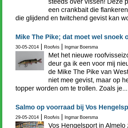
steeds over vissen! Deze p
een crankbait die flankere
die glijdend en twitchend gevist kan wo
Mike The Pike; dat moet wel snoek 
|
|
30-05-2014
Roofvis
Ingmar Boersma
Met het nieuwe roofvisseiz
deur ga ik een voor mij ni
de Mike The Pike van Westi
niet mee gevist, maar op h
topper worden om te trollen. Zoals je...
Salmo op voorraad bij Vos Hengelsp
|
|
29-05-2014
Roofvis
Ingmar Boersma
Vos Hengelsport in Almelo 