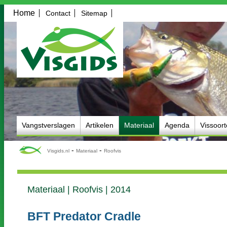
Home
Contact
Sitemap
Vangstverslagen
Artikelen
Materiaal
Agenda
Vissoor
-
-
Visgids.nl
Materiaal
Roofvis
Materiaal | Roofvis | 2014
BFT Predator Cradle