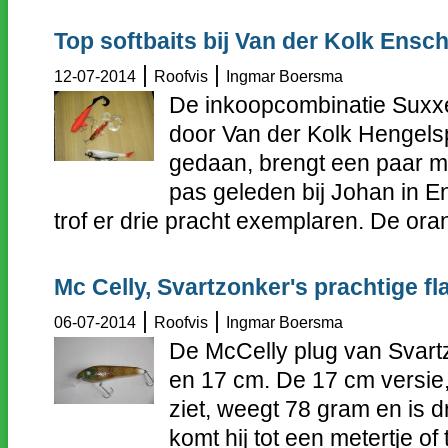
Top softbaits bij Van der Kolk Ensc
|
|
12-07-2014
Roofvis
Ingmar Boersma
De inkoopcombinatie Suxxes
door Van der Kolk Hengels
gedaan, brengt een paar mo
pas geleden bij Johan in E
trof er drie pracht exemplaren. De oran
Mc Celly, Svartzonker's prachtige fl
|
|
06-07-2014
Roofvis
Ingmar Boersma
De McCelly plug van Svartz
en 17 cm. De 17 cm versie,
ziet, weegt 78 gram en is d
komt hij tot een metertje of 