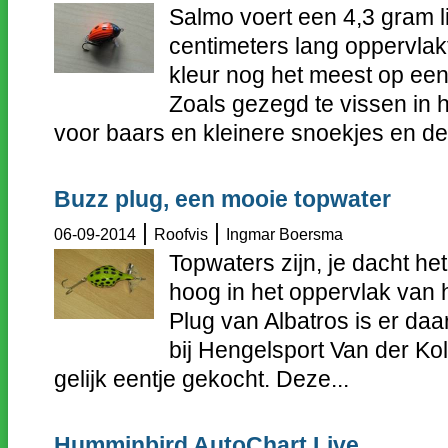
Salmo voert een 4,3 gram l
centimeters lang oppervlakte
kleur nog het meest op een
Zoals gezegd te vissen in 
voor baars en kleinere snoekjes en de r
Buzz plug, een mooie topwater
|
|
06-09-2014
Roofvis
Ingmar Boersma
Topwaters zijn, je dacht het
hoog in het oppervlak van 
Plug van Albatros is er daa
bij Hengelsport Van der Ko
gelijk eentje gekocht. Deze...
Humminbird AutoChart Live