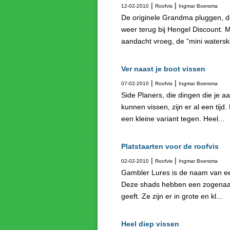
|
|
12-02-2010
Roofvis
Ingmar Boersma
De originele Grandma pluggen, de
weer terug bij Hengel Discount. 
aandacht vroeg, de “mini waterski”
Ver naast je boot vissen
|
|
07-02-2010
Roofvis
Ingmar Boersma
Side Planers, die dingen die je aa
kunnen vissen, zijn er al een tijd.
een kleine variant tegen. Heel...
Platstaarten voor de roofvis
|
|
02-02-2010
Roofvis
Ingmar Boersma
Gambler Lures is de naam van ee
Deze shads hebben een zogenaamd
geeft. Ze zijn er in grote en kl...
Heel diep vissen