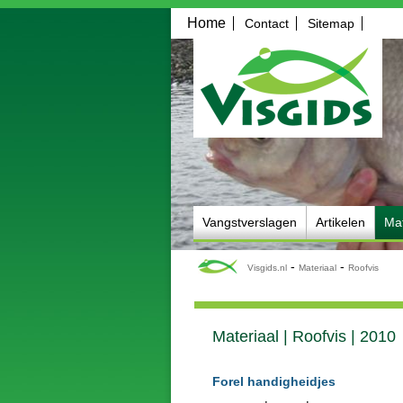
Home
Contact
Sitemap
Vangstverslagen
Artikelen
Mat
-
-
Visgids.nl
Materiaal
Roofvis
Materiaal | Roofvis | 2010
Forel handigheidjes