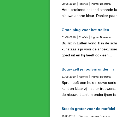
|
|
08-06-2010
Roofvis
Ingmar Boersma
Het uitstekend bekend staande ku
nieuwe aparte kleur. Donker paar
Grote plug voor het trollen
|
|
01-06-2010
Roofvis
Ingmar Boersma
Bij Rix in Lutten vond ik in de 
kunstaas zijn voor de snoekvisser
goed uit en hij heeft ook een...
Bouw zelf je roofvis onderlijn
|
|
21-05-2010
Roofvis
Ingmar Boersma
Spro heeft een hele nieuwe serie
kant en klaar zijn ze er trouwens
de nieuwe titanium onderlijnen is 
Steeds groter voor de roofblei
|
|
11-05-2010
Roofvis
Ingmar Boersma