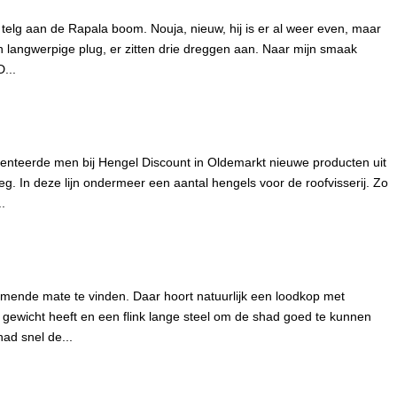
elg aan de Rapala boom. Nouja, nieuw, hij is er al weer even, maar
en langwerpige plug, er zitten drie dreggen aan. Naar mijn smaak
D...
enteerde men bij Hengel Discount in Oldemarkt nieuwe producten uit
oeg. In deze lijn ondermeer een aantal hengels voor de roofvisserij. Zo
.
nemende mate te vinden. Daar hoort natuurlijk een loodkop met
g gewicht heeft en een flink lange steel om de shad goed te kunnen
ad snel de...