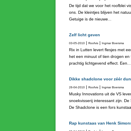
De tijd dat we voor het roofblei vi
ons. De kleintjes blijven het natu
Getuige is de nieuwe...
Zelf licht geven
|
|
03-05-2010
Roofvis
Ingmar Boersma
Rix in Lutten levert flesjes met e
het een minuut of tien drogen en 
prachtig lichtgevend effect. Een...
Dikke shadclone voor zéér dun
|
|
26-04-2010
Roofvis
Ingmar Boersma
Musky Innovations uit de VS leve
snoekvisserij interessant zijn. D
De Shadclone is een fors kunstaa
Rap kunstaas van Henk Simon