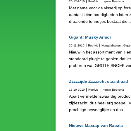
|
|
20-12-2010
Roofvis
Ingmar Boersma
Met name voor de visserij op fore
aantal kleine handigheden laten z
draaiende tonnetjes bestaat die...
Gigant: Musky Armor
|
|
30-11-2010
Roofvis
Hengeldiscount Gigan
Nieuw in het assortiment van He
standaard plugje te gooien dat ied
proberen wat GROTE SNOEK verd
Zzzzzijde Zzzzacht staaldraad
|
|
15-10-2010
Roofvis
Ingmar Boersma
Apart vermeldenswaardig product is
zijdezacht, dus heel erg soepel. V
prachtige beweeglijke en dus...
Nieuwe Maxrap van Rapala