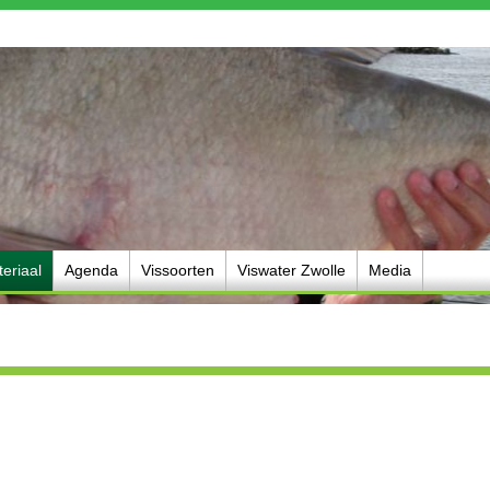
eriaal
Agenda
Vissoorten
Viswater Zwolle
Media