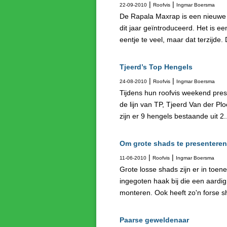
|
|
22-09-2010
Roofvis
Ingmar Boersma
De Rapala Maxrap is een nieuwe t
dit jaar geïntroduceerd. Het is e
eentje te veel, maar dat terzijde. 
Tjeerd’s Top Hengels
|
|
24-08-2010
Roofvis
Ingmar Boersma
Tijdens hun roofvis weekend pres
de lijn van TP, Tjeerd Van der Pl
zijn er 9 hengels bestaande uit 2..
Om grote shads te presenteren
|
|
11-06-2010
Roofvis
Ingmar Boersma
Grote losse shads zijn er in toe
ingegoten haak bij die een aardi
monteren. Ook heeft zo'n forse sh
Paarse geweldenaar