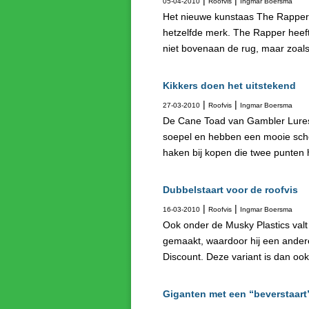
|
|
05-04-2010
Roofvis
Ingmar Boersma
Het nieuwe kunstaas The Rapper v
hetzelfde merk. The Rapper heeft 
niet bovenaan de rug, maar zoals 
Kikkers doen het uitstekend
|
|
27-03-2010
Roofvis
Ingmar Boersma
De Cane Toad van Gambler Lures i
soepel en hebben een mooie schom
haken bij kopen die twee punten 
Dubbelstaart voor de roofvis
|
|
16-03-2010
Roofvis
Ingmar Boersma
Ook onder de Musky Plastics valt
gemaakt, waardoor hij een andere
Discount. Deze variant is dan ook 
Giganten met een “beverstaart