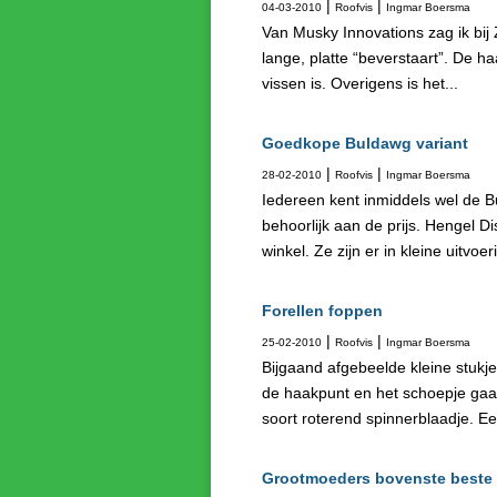
|
|
04-03-2010
Roofvis
Ingmar Boersma
Van Musky Innovations zag ik bij
lange, platte “beverstaart”. De h
vissen is. Overigens is het...
Goedkope Buldawg variant
|
|
28-02-2010
Roofvis
Ingmar Boersma
Iedereen kent inmiddels wel de Bu
behoorlijk aan de prijs. Hengel D
winkel. Ze zijn er in kleine uitvoeri
Forellen foppen
|
|
25-02-2010
Roofvis
Ingmar Boersma
Bijgaand afgebeelde kleine stukjes 
de haakpunt en het schoepje gaat
soort roterend spinnerblaadje. Ee
Grootmoeders bovenste beste