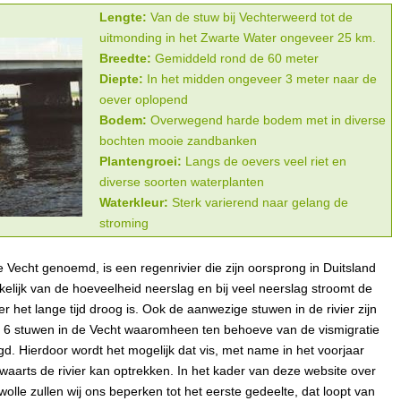
Lengte:
Van de stuw bij Vechterweerd tot de
uitmonding in het Zwarte Water ongeveer 25 km.
Breedte:
Gemiddeld rond de 60 meter
Diepte:
In het midden ongeveer 3 meter naar de
oever oplopend
Bodem:
Overwegend harde bodem met in diverse
bochten mooie zandbanken
Plantengroei:
Langs de oevers veel riet en
diverse soorten waterplanten
Waterkleur:
Sterk varierend naar gelang de
stroming
 Vecht genoemd, is een regenrivier die zijn oorsprong in Duitsland
kelijk van de hoeveelheid neerslag en bij veel neerslag stroomt de
het lange tijd droog is. Ook de aanwezige stuwen in de rivier zijn
 6 stuwen in de Vecht waaromheen ten behoeve van de vismigratie
d. Hierdoor wordt het mogelijk dat vis, met name in het voorjaar
waarts de rivier kan optrekken. In het kader van deze website over
olle zullen wij ons beperken tot het eerste gedeelte, dat loopt van