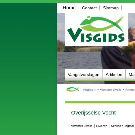
Home
Contact
Sitemap
Vangstverslagen
Artikelen
Mat
-
-
Visgids.nl
Viswater Zwolle
Rivier
Overijsselse Vecht
|
|
Viswater Zwolle
Rivieren
Schrijver: Ingma