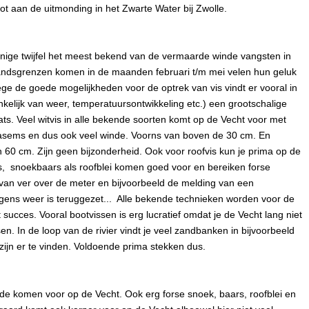
tot aan de uitmonding in het Zwarte Water bij Zwolle.
enige twijfel het meest bekend van de vermaarde winde vangsten in
landsgrenzen komen in de maanden februari t/m mei velen hun geluk
ge de goede mogelijkheden voor de optrek van vis vindt er vooral in
nkelijk van weer, temperatuursontwikkeling etc.) een grootschalige
ats. Veel witvis in alle bekende soorten komt op de Vecht voor met
asems en dus ook veel winde. Voorns van boven de 30 cm. En
0 cm. Zijn geen bijzonderheid. Ook voor roofvis kun je prima op de
s, snoekbaars als roofblei komen goed voor en bereiken forse
van ver over de meter en bijvoorbeeld de melding van een
gens weer is teruggezet... Alle bekende technieken worden voor de
 succes. Vooral bootvissen is erg lucratief omdat je de Vecht lang niet
en. In de loop van de rivier vindt je veel zandbanken in bijvoorbeeld
 zijn er te vinden. Voldoende prima stekken dus.
e komen voor op de Vecht. Ook erg forse snoek, baars, roofblei en