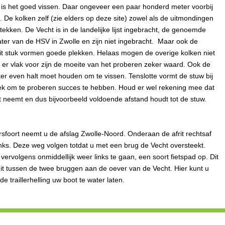
is het goed vissen. Daar ongeveer een paar honderd meter voorbij
lk. De kolken zelf (zie elders op deze site) zowel als de uitmondingen
stekken. De Vecht is in de landelijke lijst ingebracht, de genoemde
ater van de HSV in Zwolle en zijn niet ingebracht. Maar ook de
it stuk vormen goede plekken. Helaas mogen de overige kolken niet
er vlak voor zijn de moeite van het proberen zeker waard. Ook de
er even halt moet houden om te vissen. Tenslotte vormt de stuw bij
ek om te proberen succes te hebben. Houd er wel rekening mee dat
t neemt en dus bijvoorbeeld voldoende afstand houdt tot de stuw.
rsfoort neemt u de afslag Zwolle-Noord. Onderaan de afrit rechtsaf
links. Deze weg volgen totdat u met een brug de Vecht oversteekt.
vervolgens onmiddellijk weer links te gaan, een soort fietspad op. Dit
it tussen de twee bruggen aan de oever van de Vecht. Hier kunt u
e traillerhelling uw boot te water laten.