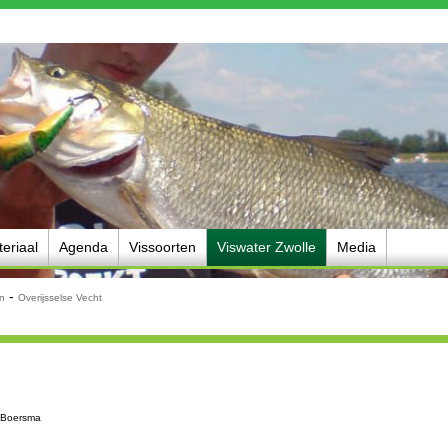
eriaal
Agenda
Vissoorten
Viswater Zwolle
Media
-
en
Overijsselse Vecht
r Boersma