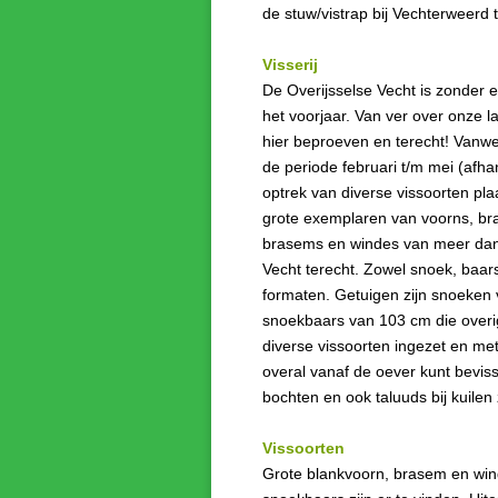
de stuw/vistrap bij Vechterweerd 
Visserij
De Overijsselse Vecht is zonder 
het voorjaar. Van ver over onze 
hier beproeven en terecht! Vanwe
de periode februari t/m mei (afha
optrek van diverse vissoorten pla
grote exemplaren van voorns, br
brasems en windes van meer dan 6
Vecht terecht. Zowel snoek, baar
formaten. Getuigen zijn snoeken 
snoekbaars van 103 cm die overi
diverse vissoorten ingezet en met
overal vanaf de oever kunt beviss
bochten en ook taluuds bij kuilen
Vissoorten
Grote blankvoorn, brasem en wind