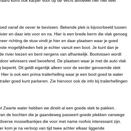
eraard komt ook karper voor op de Vecht alhoewel hier niet veel
goed vanaf de oever te bevissen. Bekende plek is bijvoorbeeld tussen
vier en daar iets voor en na. Hier is een brede berm die vlak genoeg
eer richting de stuw vindt je hier en daar plaatsen waar je goed
este mogelijkheden heb je echter vanuit een boot. Je kunt dan je
de rivier kiezen en bent nergens van afhankelijk. Bootvissen wordt
 door witvissers veel beoefend. De plaatsen waar je met de auto vlak
 beperkt. Dit geldt eigenlijk alleen voor de eerder genoemde stek
ier is ook een prima trailerhelling waar je een boot goed te water
railer goed kunt parkeren. Zie hiervoor ook de info bij trailerhellingen
et Zwarte water hebben we direkt al een goede stek te pakken.
 van de bochten die je gaandeweg passeert goede plekken vanwege
diverse mosselbankjes die voor met name roofvis interessant zijn.
er kom je na verloop van tijd twee achter elkaar liggende