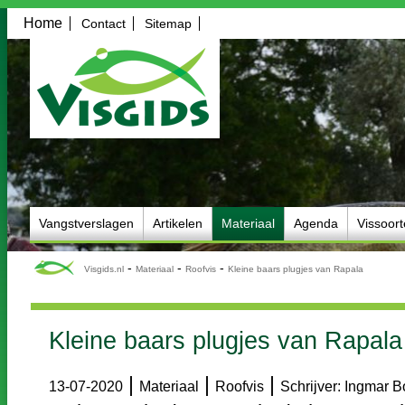
Home
Contact
Sitemap
Vangstverslagen
Artikelen
Materiaal
Agenda
Vissoor
-
-
-
Visgids.nl
Materiaal
Roofvis
Kleine baars plugjes van Rapala
Kleine baars plugjes van Rapala
|
|
|
13-07-2020
Materiaal
Roofvis
Schrijver: Ingmar 