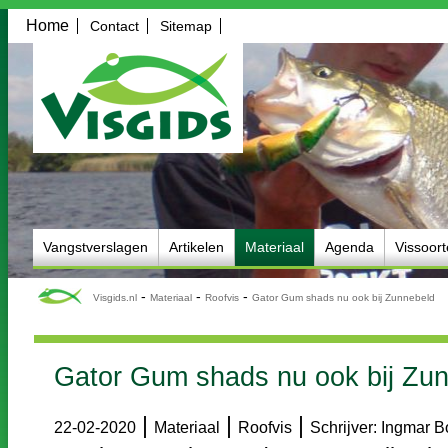
Home
Contact
Sitemap
Vangstverslagen
Artikelen
Materiaal
Agenda
Vissoor
-
-
-
Visgids.nl
Materiaal
Roofvis
Gator Gum shads nu ook bij Zunnebeld
Gator Gum shads nu ook bij Zu
|
|
|
22-02-2020
Materiaal
Roofvis
Schrijver: Ingmar 