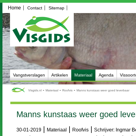
Home
Contact
Sitemap
Vangstverslagen
Artikelen
Materiaal
Agenda
Vissoor
-
-
-
Visgids.nl
Materiaal
Roofvis
Manns kunstaas weer goed leverbaar
Manns kunstaas weer goed leve
|
|
|
30-01-2019
Materiaal
Roofvis
Schrijver: Ingmar 