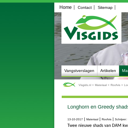
Home
Contact
Sitemap
Vangstverslagen
Artikelen
Mat
-
-
-
Visgids.nl
Materiaal
Roofvis
Lo
Longhorn en Greedy sha
|
|
|
13-10-2017
Materiaal
Roofvis
Schrijver
Twee nieuwe shads van DAM kwam