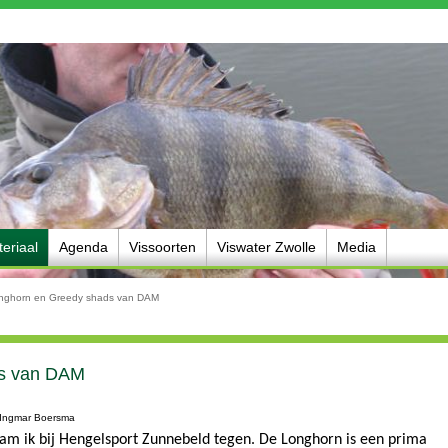
eriaal
Agenda
Vissoorten
Viswater Zwolle
Media
nghorn en Greedy shads van DAM
ds van DAM
: Ingmar Boersma
 ik bij Hengelsport Zunnebeld tegen. De Longhorn is een prima