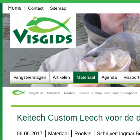
Home
Contact
Sitemap
Vangstverslagen
Artikelen
Materiaal
Agenda
Vissoor
-
-
-
Visgids.nl
Materiaal
Roofvis
Keitech Custom Leech voor de dropshot
Keitech Custom Leech voor de 
|
|
|
06-06-2017
Materiaal
Roofvis
Schrijver: Ingmar 