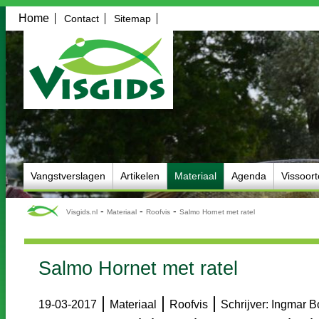
Home
Contact
Sitemap
Vangstverslagen
Artikelen
Materiaal
Agenda
Vissoor
-
-
-
Visgids.nl
Materiaal
Roofvis
Salmo Hornet met ratel
Salmo Hornet met ratel
|
|
|
19-03-2017
Materiaal
Roofvis
Schrijver: Ingmar 