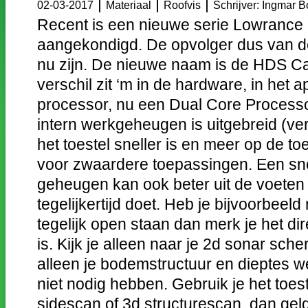
|
|
|
02-03-2017
Materiaal
Roofvis
Schrijver: Ingmar 
Recent is een nieuwe serie Lowrance
aangekondigd. De opvolger dus van d
nu zijn. De nieuwe naam is de HDS Ca
verschil zit ‘m in de hardware, in het 
processor, nu een Dual Core Processor
intern werkgeheugen is uitgebreid (ve
het toestel sneller is en meer op de t
voor zwaardere toepassingen. Een sne
geheugen kan ook beter uit de voeten 
tegelijkertijd doet. Heb je bijvoorbee
tegelijk open staan dan merk je het dire
is. Kijk je alleen naar je 2d sonar sc
alleen je bodemstructuur en dieptes wee
niet nodig hebben. Gebruik je het toes
sidescan of 3d structurescan, dan geld