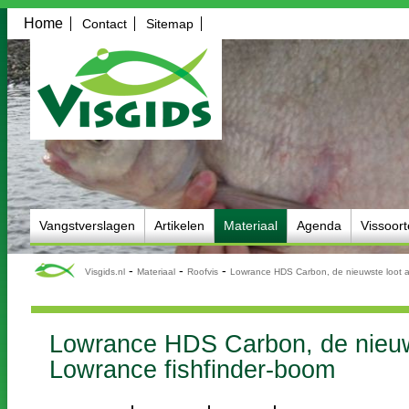
Home
Contact
Sitemap
Vangstverslagen
Artikelen
Materiaal
Agenda
Vissoor
-
-
-
Visgids.nl
Materiaal
Roofvis
Lowrance HDS Carbon, de nieuwste loot a
Lowrance HDS Carbon, de nieuw
Lowrance fishfinder-boom