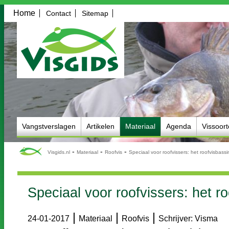
Home
Contact
Sitemap
Vangstverslagen
Artikelen
Materiaal
Agenda
Vissoor
-
-
-
Visgids.nl
Materiaal
Roofvis
Speciaal voor roofvissers: het roofvisbassi
Speciaal voor roofvissers: het ro
|
|
|
24-01-2017
Materiaal
Roofvis
Schrijver: Visma