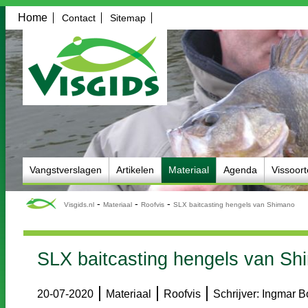
Home
Contact
Sitemap
Vangstverslagen
Artikelen
Materiaal
Agenda
Vissoor
-
-
-
Visgids.nl
Materiaal
Roofvis
SLX baitcasting hengels van Shimano
SLX baitcasting hengels van Sh
|
|
|
20-07-2020
Materiaal
Roofvis
Schrijver: Ingmar 